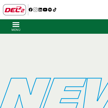
MENÜ
NE