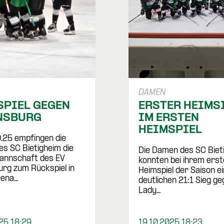
DAMEN
SPIEL GEGEN
ERSTER HEIMS
NSBURG
IM ERSTEN
HEIMSPIEL
.25 empfingen die
s SC Bietigheim die
Die Damen des SC Biet
nnschaft des EV
konnten bei ihrem ers
rg zum Rückspiel in
Heimspiel der Saison e
rena…
deutlichen 21:1 Sieg ge
Lady…
25 18:29
19.10.2025 18:23