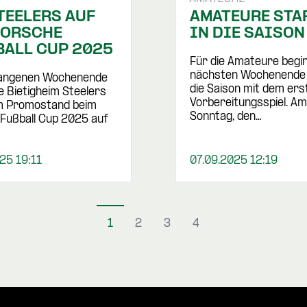
TEELERS AUF
AMATEURE STA
PORSCHE
IN DIE SAISON
BALL CUP 2025
Für die Amateure begi
nächsten Wochenende of
angenen Wochenende
die Saison mit dem ers
e Bietigheim Steelers
Vorbereitungsspiel. Am
m Promostand beim
Sonntag, den…
Fußball Cup 2025 auf
25 19:11
07.09.2025 12:19
1
2
3
4