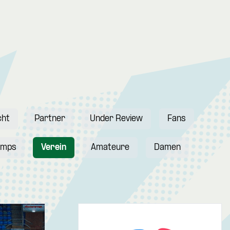
cht
Partner
Under Review
Fans
amps
Verein
Amateure
Damen