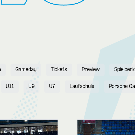
m
Gameday
Tickets
Preview
Spielberi
U11
U9
U7
Laufschule
Porsche C