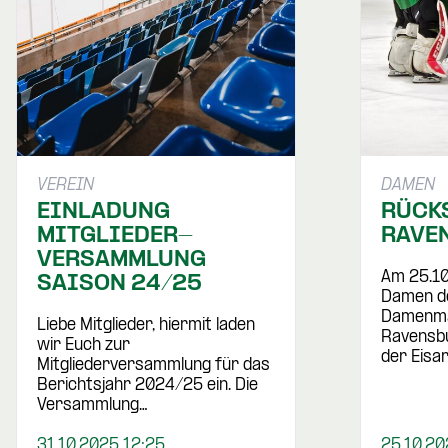
VEREIN
DAMEN
EINLADUNG
RÜCK
MITGLIEDER-
RAVE
VERSAMMLUNG
Am 25.10
SAISON 24/25
Damen de
Damenma
Liebe Mitglieder, hiermit laden
Ravensbu
wir Euch zur
der Eisa
Mitgliederversammlung für das
Berichtsjahr 2024/25 ein. Die
Versammlung…
31.10.2025 12:25
25.10.20