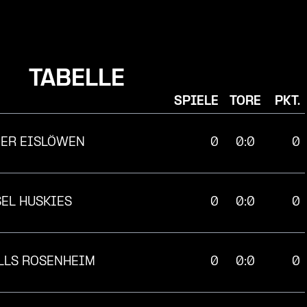
TABELLE
SPIELE
TORE
PKT.
ER EISLÖWEN
0
0:0
0
SEL HUSKIES
0
0:0
0
LLS ROSENHEIM
0
0:0
0