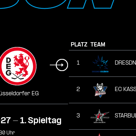
PLATZ
TEAM
1
DRESDN
2
EC KAS
üsseldorfer EG
3
STARBU
027
- 1. Spieltag
30 Uhr