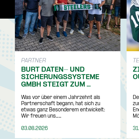
PARTNER
T
BURT DATEN- UND 
Z
SICHERUNGSSYSTEME 
O
GMBH STEIGT ZUM 
PREMIUMPARTNER AUF
Was vor über einem Jahrzehnt als 
De
Partnerschaft begann, hat sich zu 
zu
etwas ganz Besonderem entwickelt: 
En
Wir freuen uns……
Mö
03.08.2026
31