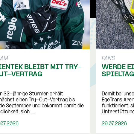
EAM
FANS
IENTEK BLEIBT MIT TRY-
WERDE EI
UT-VERTRAG
SPIELTA
r 32-jährige Stürmer erhält 
Damit bei unse
nächst einen Try-Out-Vertrag bis 
EgeTrans Arena
de September und bekommt damit die 
funktioniert, si
glichkeit, sich……
Unterstützun
.07.2026
29.07.2026