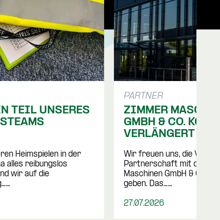
PARTNER
N TEIL UNSERES 
ZIMMER MASCHIN
GSTEAMS
GMBH & CO. KG 
VERLÄNGERT ALS 
PARTNER
ren Heimspielen in der 
Wir freuen uns, die Verlän
 alles reibungslos 
Partnerschaft mit der ZI
nd wir auf die 
Maschinen GmbH & Co. KG 
g……
geben. Das……
27.07.2026