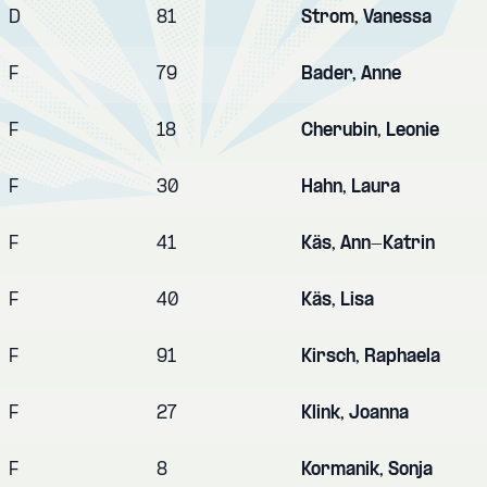
D
81
Strom, Vanessa
F
79
Bader, Anne
F
18
Cherubin, Leonie
F
30
Hahn, Laura
F
41
Käs, Ann-Katrin
F
40
Käs, Lisa
F
91
Kirsch, Raphaela
F
27
Klink, Joanna
F
8
Kormanik, Sonja