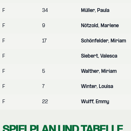
F
34
Müller, Paula
F
9
Nötzold, Marlene
F
17
Schönfelder, Miriam
F
Siebert, Valesca
F
5
Walther, Miriam
F
7
Winter, Louisa
F
22
Wulff, Emmy
SPIELPLAN UND TABELLE