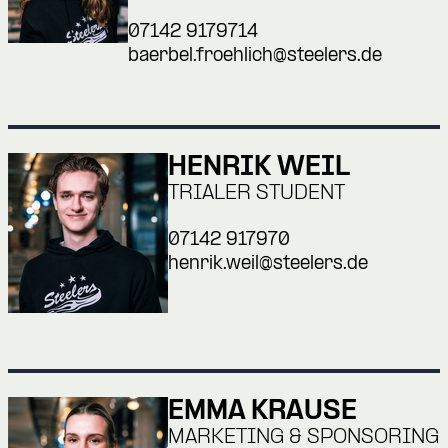
07142 9179714
baerbel.froehlich@steelers.de
HENRIK WEIL
TRIALER STUDENT
07142 917970
henrik.weil@steelers.de
EMMA KRAUSE
MARKETING & SPONSORING