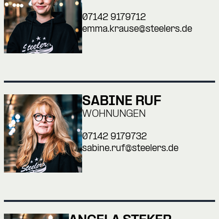
07142 9179712
emma.krause@steelers.de
SABINE RUF
WOHNUNGEN
07142 9179732
sabine.ruf@steelers.de