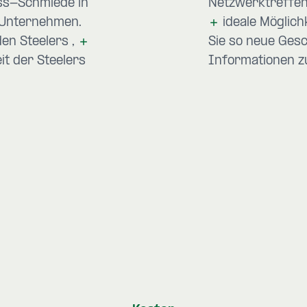
ess-Schmiede in
Netzwerktreffen 
 Unternehmen.
ideale Möglic
den Steelers
Sie so neue Ges
it der Steelers
Informationen 