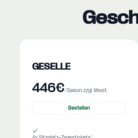
Geschm
GESELLE
446€
/Saison zzgl. Mwst.
Bestellen
4x Sitzplatz-Tagestickets*