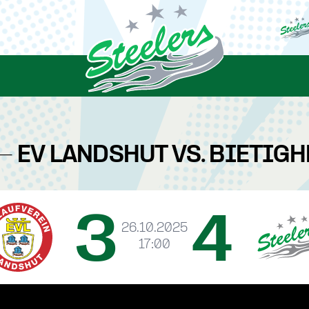
- EV LANDSHUT VS. BIETIG
3
4
26.10.2025
17:00