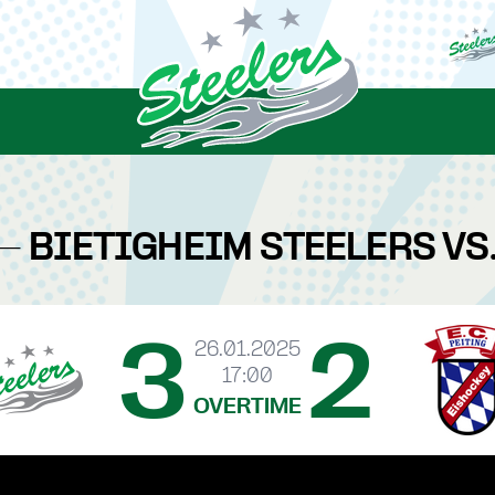
- BIETIGHEIM STEELERS VS.
3
2
26.01.2025
17:00
OVERTIME