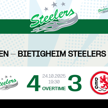
EN - BIETIGHEIM STEELERS
4
3
24.10.2025
19:30
OVERTIME