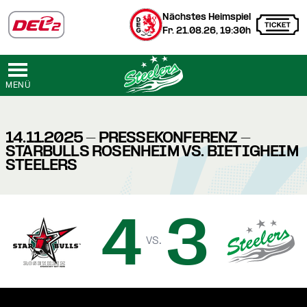
Nächstes Heimspiel
Fr. 21.08.26, 19:30h
MENÜ
14.11.2025 - PRESSEKONFERENZ -
STARBULLS ROSENHEIM VS. BIETIGHEIM
STEELERS
4
3
vs.