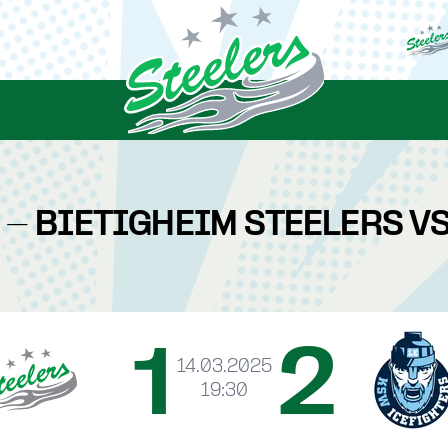
 - BIETIGHEIM STEELERS V
1
2
14.03.2025
19:30