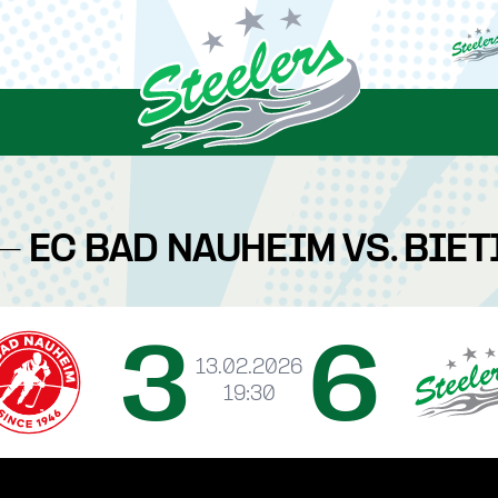
 - EC BAD NAUHEIM VS. BIE
3
6
13.02.2026
19:30