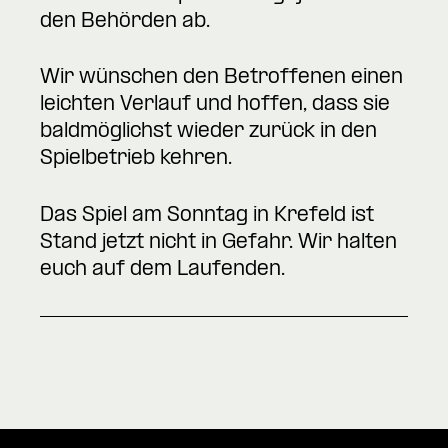
den Behörden ab.
Wir wünschen den Betroffenen einen
leichten Verlauf und hoffen, dass sie
baldmöglichst wieder zurück in den
Spielbetrieb kehren.
Das Spiel am Sonntag in Krefeld ist
Stand jetzt nicht in Gefahr. Wir halten
euch auf dem Laufenden.