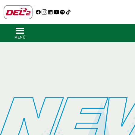
MENÜ
NE