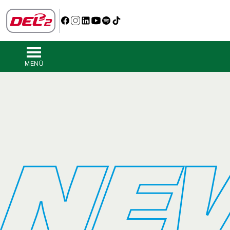
MENÜ
NE