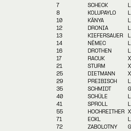
7
SCHECK
L
8
KOLUPAYLO
L
10
KÁNYA
L
12
DRONIA
L
13
KIEFERSAUER
L
14
NĚMEC
L
16
DROTHEN
L
17
RACUK
X
21
STURM
X
25
DIETMANN
X
29
PREIBISCH
L
35
SCHMIDT
40
SCHÜLE
L
41
SPROLL
L
55
HOCHREITHER
X
71
ECKL
L
72
ZABOLOTNY