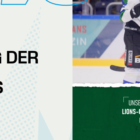
 DER
S