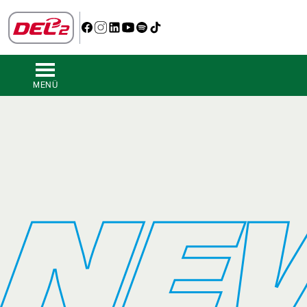
MENÜ
NE