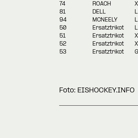
74
ROACH
X
81
DELL
L
94
MCNEELY
L
50
Ersatztrikot
L
51
Ersatztrikot
X
52
Ersatztrikot
X
53
Ersatztrikot
Foto: EISHOCKEY.INFO