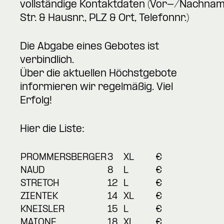
vollständige Kontaktdaten (Vor-/Nachnam
Str. & Hausnr., PLZ & Ort, Telefonnr.)
Die Abgabe eines Gebotes ist
verbindlich.
Über die aktuellen Höchstgebote
informieren wir regelmäßig. Viel
Erfolg!
Hier die Liste:
PROMMERSBERGER
3
XL
€
NAUD
8
L
€
STRETCH
12
L
€
ZIENTEK
14
XL
€
KNEISLER
15
L
€
MAIONE
18
XL
€