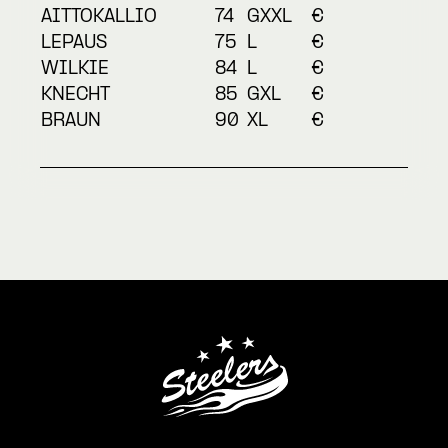
AITTOKALLIO
74
GXXL
€
LEPAUS
75
L
€
WILKIE
84
L
€
KNECHT
85
GXL
€
BRAUN
90
XL
€