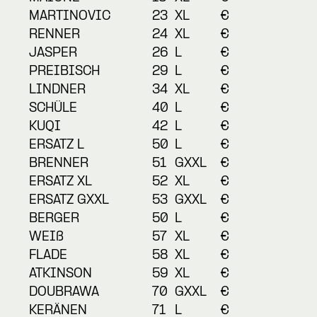
MARTINOVIC
23
XL
€
RENNER
24
XL
€
JASPER
26
L
€
PREIBISCH
29
L
€
LINDNER
34
XL
€
SCHÜLE
40
L
€
KUQI
42
L
€
ERSATZ L
50
L
€
BRENNER
51
GXXL
€
ERSATZ XL
52
XL
€
ERSATZ GXXL
53
GXXL
€
BERGER
50
L
€
WEIß
57
XL
€
FLADE
58
XL
€
ATKINSON
59
XL
€
DOUBRAWA
70
GXXL
€
KERÄNEN
71
L
€