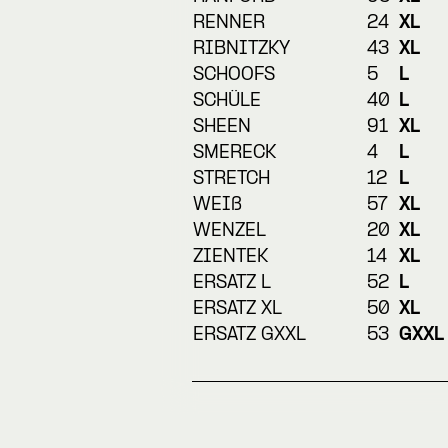
RENNER
24
XL
RIBNITZKY
43
XL
SCHOOFS
5
L
SCHÜLE
40
L
SHEEN
91
XL
SMERECK
4
L
STRETCH
12
L
WEIß
57
XL
WENZEL
20
XL
ZIENTEK
14
XL
ERSATZ L
52
L
ERSATZ XL
50
XL
ERSATZ GXXL
53
GXXL