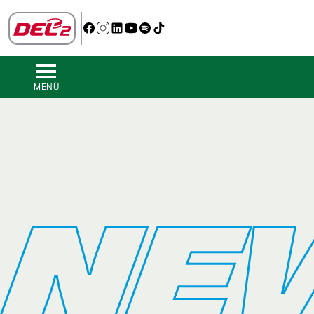
MENÜ
NE