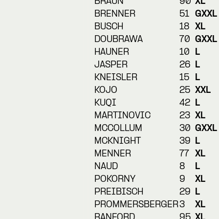
BRAUN
90
XL
BRENNER
51
GXXL
BUSCH
18
XL
DOUBRAWA
70
GXXL
HAUNER
10
L
JASPER
26
L
KNEISLER
15
L
KOJO
25
XXL
KUQI
42
L
MARTINOVIC
23
XL
MCCOLLUM
30
GXXL
MCKNIGHT
39
L
MENNER
77
XL
NAUD
8
L
POKORNY
9
XL
PREIBISCH
29
L
PROMMERSBERGER
3
XL
RANFORD
95
XL