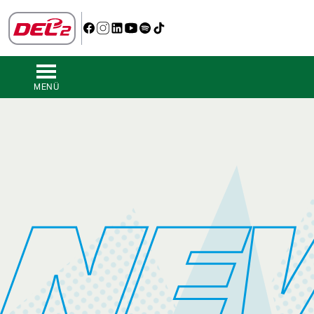
MENÜ
NE