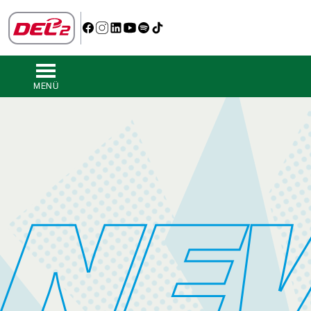
MENÜ
NE