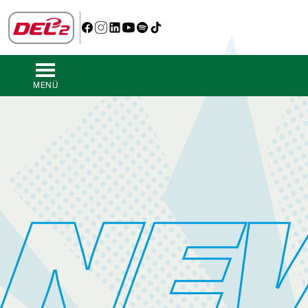
MENÜ
NE