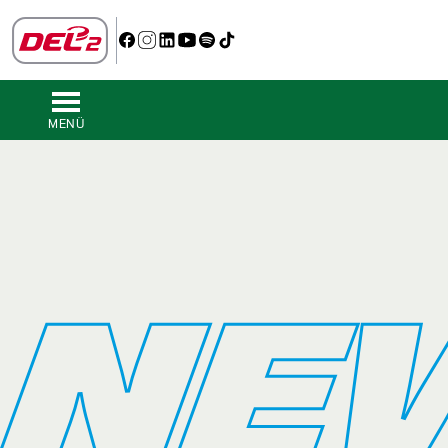
MENÜ
NE