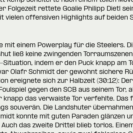
rett Kemp scheiterte nach einem tollen Mov
er Folgezeit rettete Goalie Philipp Dietl s
it vielen offensiven Highlights auf beiden S
te mit einem Powerplay für die Steelers. Di
hut ließ keine zwingenden Torraumszenen 
Situation, indem er den Puck knapp am To
ar Olafr Schmidt der gewohnt sichere Rück
tion ereignete sich zur Halbzeit (30:12): D
ulspiel gegen den SCB aus seinem Tor, al
 knapp das verwaiste Tor verfehlte. Das f
ungs souverän. Die Landshuter übernahme
hmidt konnte mit guten Paraden glänzen u
 Auch das zweite Drittel blieb torlos. Ein