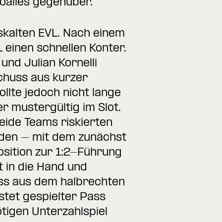
Goalies gegenüber.
iskalten EVL. Nach einem
einen schnellen Konter.
nd Julian Kornelli
Schuss aus kurzer
llte jedoch nicht lange
r mustergültig im Slot.
eide Teams riskierten
eiden – mit dem zunächst
osition zur 1:2-Führung
 in die Hand und
uss aus dem halbrechten
stet gespielter Pass
tigen Unterzahlspiel