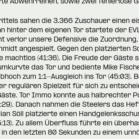
erte Abwehrreihen, sowie zwei fehlerlose 
rittels sahen die 3.366 Zuschauer einen e
hinter dem eigenen Tor startete der EVL 
 verlor unsere Defensive die Zuordnung, u
hmidt angespielt. Gegen den platzierten 
 machtlos (41:36). Die Freude der Gäste so
mkurvte das Tor und bediente Mike Fische
bhoch zum 1:1-Ausgleich ins Tor (45:03). B
der regulären Spielzeit für sich zu entsch
Gäste. Tor Immo konnte aus halbrechter P
:29). Danach nahmen die Steelers das Heft
ian Söll platzierte einen Handgelenkssch
:13). Zu allem Überfluss führte ein überha
 in den letzten 80 Sekunden zu einem unnö