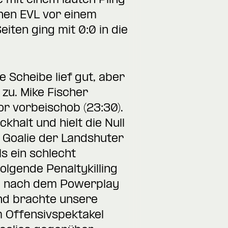
e mit einem lauten Pling
einen EVL vor einem
eiten ging mit 0:0 in die
e Scheibe lief gut, aber
zu. Mike Fischer
r vorbeischob (23:30).
halt und hielt die Null
er Goalie der Landshuter
s ein schlecht
olgende Penaltykilling
n nach dem Powerplay
nd brachte unsere
em Offensivspektakel