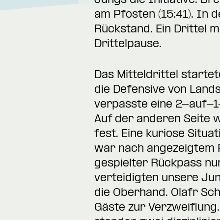
Jungs die Initiative. B
am Pfosten (15:41). In d
Rückstand. Ein Drittel m
Drittelpause.
Das Mitteldrittel starte
die Defensive von Lands
verpasste eine 2-auf-1-
Auf der anderen Seite w
fest. Eine kuriose Situa
war nach angezeigtem Fo
gespielter Rückpass nur
verteidigten unsere J
die Oberhand. Olafr Sc
Gäste zur Verzweiflung.