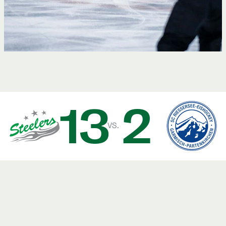
13
2
vs.