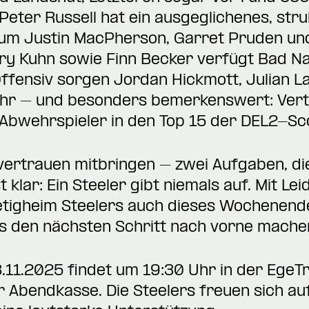
eter Russell hat ein ausgeglichenes, str
 um Justin MacPherson, Garret Pruden un
erry Kuhn sowie Finn Becker verfügt Bad N
Offensiv sorgen Jordan Hickmott, Julian 
hr – und besonders bemerkenswert: Verte
Abwehrspieler in den Top 15 der DEL2-Scor
vertrauen mitbringen – zwei Aufgaben, die
t klar: Ein Steeler gibt niemals auf. Mit L
ietigheim Steelers auch dieses Wochenend
 den nächsten Schritt nach vorne mache
8.11.2025 findet um 19:30 Uhr in der EgeT
 Abendkasse. Die Steelers freuen sich auf