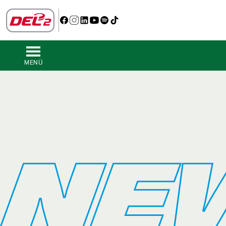
MENÜ
NE