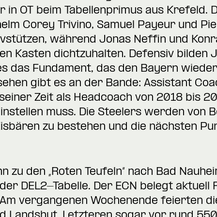
er in OT beim Tabellenprimus aus Krefeld. 
helm Corey Trivino, Samuel Payeur und Pi
vstützen, während Jonas Neffin und Konrad
en Kasten dichtzuhalten. Defensiv bilden 
s das Fundament, das den Bayern wieder S
ehen gibt es an der Bande: Assistant Coa
 seiner Zeit als Headcoach von 2018 bis 2
instellen muss. Die Steelers werden von B
isbären zu bestehen und die nächsten Pu
n zu den „Roten Teufeln“ nach Bad Nauhei
der DEL2-Tabelle. Der ECN belegt aktuell
 Am vergangenen Wochenende feierten di
 Landshut, Letzteren sogar vor rund 550