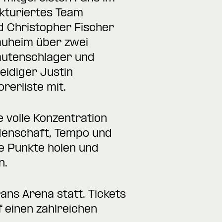
ukturiertes Team
d Christopher Fischer
auheim über zwei
Lautenschlager und
idiger Justin
erliste mit.
 volle Konzentration
eidenschaft, Tempo und
e Punkte holen und
n.
rans Arena statt.
Tickets
 einen zahlreichen