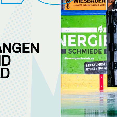
ANGEN
ND
AD