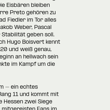
Die Eisbären bleiben
erre Preto gehören zu
 Fiedler im Tor alles
Jakob Weber, Pascal
tabilität geben soll.
ch Hugo Boisvert kennt
020 und weiß genau,
eginn an hellwach sein
nkte im Kampf um die
m – ein echtes
 Rang 11 und kommt mit
e Hessen zwei Siege
 mitgereisten Fans im