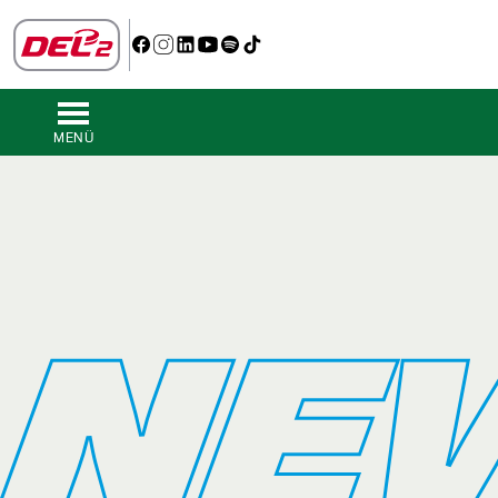
MENÜ
NE