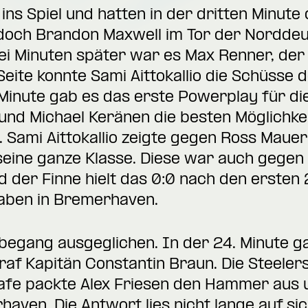
ins Spiel und hatten in der dritten Minute
, doch Brandon Maxwell im Tor der Nordde
i Minuten später war es Max Renner, der 
Seite konnte Sami Aittokallio die Schüsse
 Minute gab es das erste Powerplay für d
nd Michael Keränen die besten Möglichkei
 Sami Aittokallio zeigte gegen Ross Maue
eine ganze Klasse. Diese war auch gegen 
d der Finne hielt das 0:0 nach den ersten 
waben in Bremerhaven.
 begang ausgeglichen. In der 24. Minute g
raf Kapitän Constantin Braun. Die Steelers
rafe packte Alex Friesen den Hammer aus 
aven. Die Antwort lies nicht lange auf si