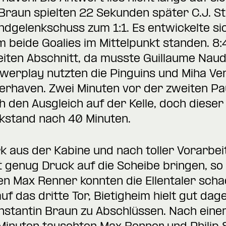
raun spielten 22 Sekunden später C.J. St
dgelenkschuss zum 1:1. Es entwickelte si
 beide Goalies im Mittelpunkt standen. 8
iten Abschnitt, da musste Guillaume Naud
werplay nutzten die Pinguins und Miha Ver
erhaven. Zwei Minuten vor der zweiten Pa
 den Ausgleich auf der Kelle, doch dieser w
kstand nach 40 Minuten.
k aus der Kabine und nach toller Vorarbeit
t genug Druck auf die Scheibe bringen, so
en Max Renner konnten die Ellentaler scha
f das dritte Tor, Bietigheim hielt gut da
stantin Braun zu Abschlüssen. Nach eine