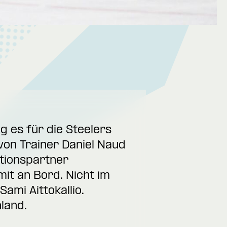
g es für die Steelers
von Trainer Daniel Naud
ationspartner
it an Bord. Nicht im
ami Aittokallio.
land.