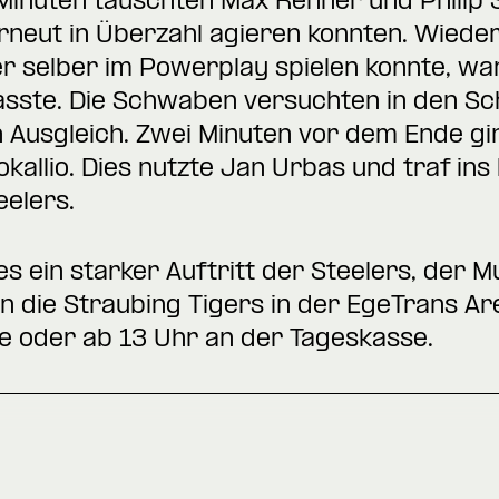
inuten tauschten Max Renner und Philip 
erneut in Überzahl agieren konnten. Wieder
r selber im Powerplay spielen konnte, wa
asste. Die Schwaben versuchten in den S
n Ausgleich. Zwei Minuten vor dem Ende gi
okallio. Dies nutzte Jan Urbas und traf in
eelers.
es ein starker Auftritt der Steelers, der
 die Straubing Tigers in der EgeTrans Are
e oder ab 13 Uhr an der Tageskasse.