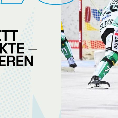
ITT
KTE -
IEREN