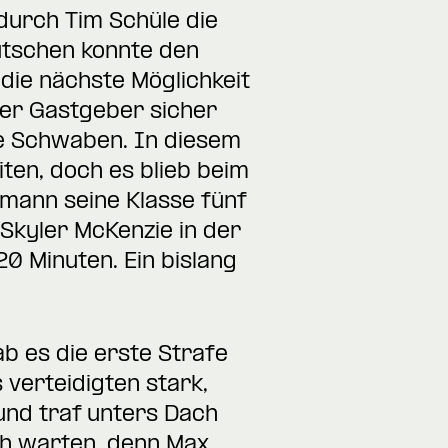
 durch Tim Schüle die
utschen konnte den
die nächste Möglichkeit
 der Gastgeber sicher
ie Schwaben. In diesem
ten, doch es blieb beim
rmann seine Klasse fünf
Skyler McKenzie in der
20 Minuten. Ein bislang
ab es die erste Strafe
 verteidigten stark,
und traf unters Dach
ch warten, denn Max