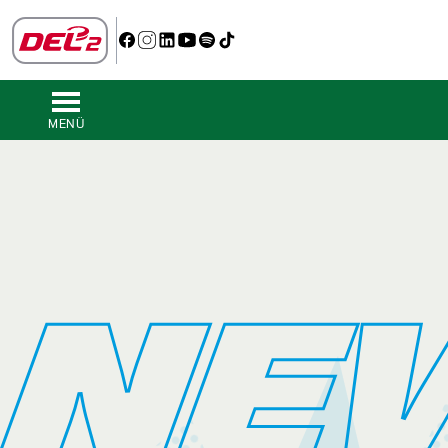
MENÜ
NE