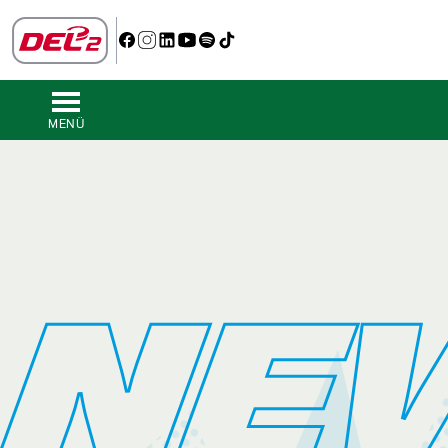
MENÜ
NE