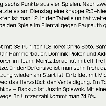
 sechs Punkte aus vier Spielen. Nach zwe
setzte es am Dienstag eine knappe 2:3-Ni
ten ist man 12. in der Tabelle un hat weit
 beiden Spiele im Ellental gegen Bayreuth
t mit 33 Punkten (13 Tore) Chris Seto. Sam
, Jan Hammerbauer, Dominik Piskor und Ai
rer im Team. Moritz Israel ist mit elf Tre
ze. In der Defensive ist man sehr froh, d
tzung wieder am Start ist. Er bildet mit M
ed das Herzstück der Verteidigung. Im To
hkov - Backup ist Justin Spiewok. Mit ei
wegs. In Untzerzahl kommt man 74,8%.