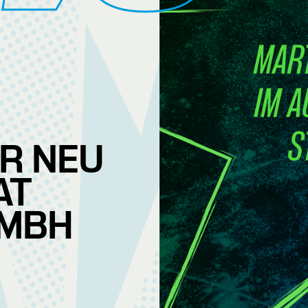
R NEU
AT
GMBH