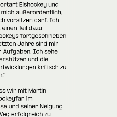
portart Eishockey und
t mich außerordentlich,
ch vorsitzen darf. Ich
einen Teil dazu
hockeys fortgeschrieben
etzten Jahre sind mir
n Aufgaben. Ich sehe
nterstützen und die
twicklungen kritisch zu
.“
ss wir mit Martin
ockeyfan im
ise und seiner Neigung
Weg erfolgreich zu