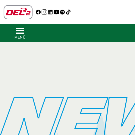
MENÜ
NE