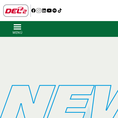
MENÜ
NE