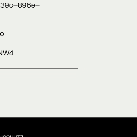
-439c-896e-
Vo
cNW4