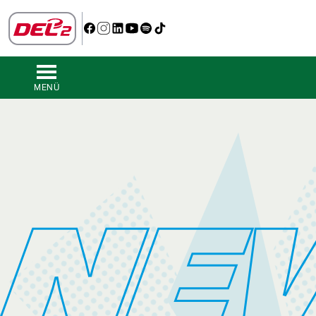
MENÜ
NE