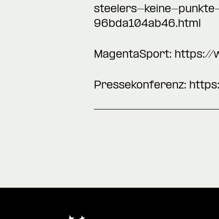
steelers-keine-punkt
96bda104ab46.html
MagentaSport:
https:/
Pressekonferenz:
http