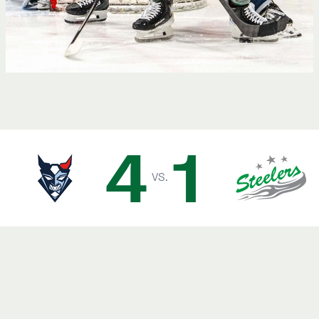
4
1
vs.