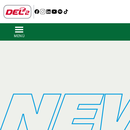
MENÜ
NE