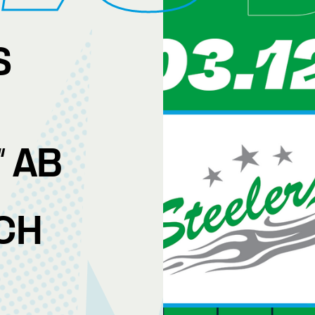
S
“ AB
CH