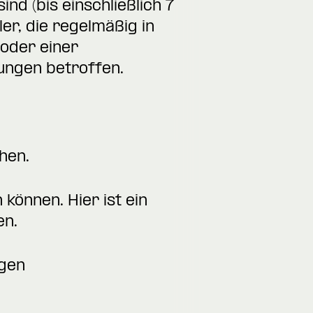
ind (bis einschließlich 7
er, die regelmäßig in
oder einer
ungen betroffen.
hen.
können. Hier ist ein
en.
igen