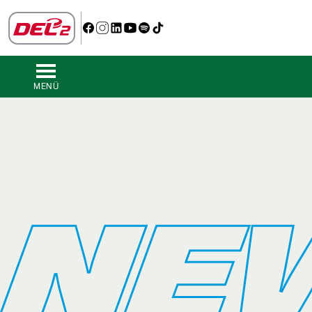
MENÜ
NE