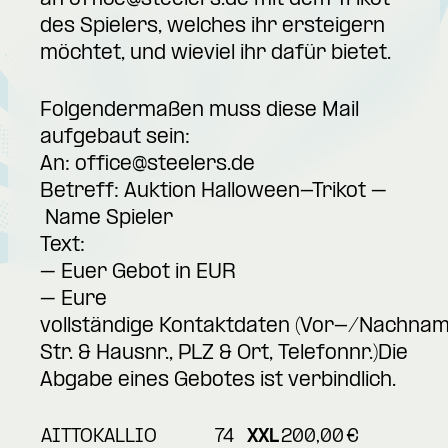
an
office@steelers.de
mit dem Trikot
des Spielers, welches ihr ersteigern
möchtet, und wieviel ihr dafür bietet.
Folgendermaßen muss diese Mail
aufgebaut sein:
An:
office@steelers.de
Betreff: Auktion Halloween-Trikot –
Name Spieler
Text:
– Euer Gebot in EUR
– Eure
vollständige Kontaktdaten (Vor-/Nachnam
Str. & Hausnr., PLZ & Ort, Telefonnr.)Die
Abgabe eines Gebotes ist verbindlich.
AITTOKALLIO
74
XXL
200,00
€