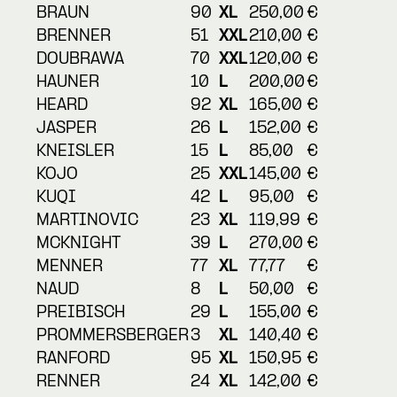
BRAUN
90
XL
250,00
€
BRENNER
51
XXL
210,00
€
DOUBRAWA
70
XXL
120,00
€
HAUNER
10
L
200,00
€
HEARD
92
XL
165,00
€
JASPER
26
L
152,00
€
KNEISLER
15
L
85,00
€
KOJO
25
XXL
145,00
€
KUQI
42
L
95,00
€
MARTINOVIC
23
XL
119,99
€
MCKNIGHT
39
L
270,00
€
MENNER
77
XL
77,77
€
NAUD
8
L
50,00
€
PREIBISCH
29
L
155,00
€
PROMMERSBERGER
3
XL
140,40
€
RANFORD
95
XL
150,95
€
RENNER
24
XL
142,00
€