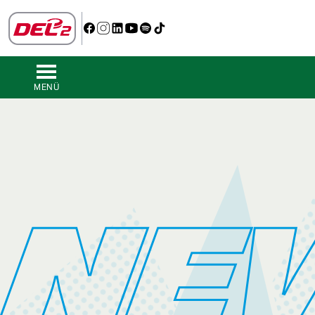
MENÜ
NE