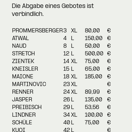
Die Abgabe eines Gebotes ist
verbindlich.
PROMMERSBERGER
3
XL
80,00
€
ATWAL
4
L
150,00
€
NAUD
8
L
50,00
€
STRETCH
12
L
500,00
€
ZIENTEK
14
XL
75,00
€
KNEISLER
15
L
65,00
€
MAIONE
18
XL
185,00
€
MARTINOVIC
23
XL
€
RENNER
24
XL
89,99
€
JASPER
26
L
135,00
€
PREIBISCH
29
L
53,56
€
LINDNER
34
XL
100,00
€
SCHÜLE
40
L
75,00
€
KUQI
42
L
€