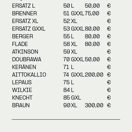
ERSATZ L
50
L
50,00
€
BRENNER
51
GXXL
75,00
€
ERSATZ XL
52
XL
€
ERSATZ GXXL
53
GXXL
80,00
€
BERGER
55
L
80,00
€
FLADE
58
XL
80,00
€
ATKINSON
59
XL
€
DOUBRAWA
70
GXXL
50,00
€
KERÄNEN
71
L
€
AITTOKALLIO
74
GXXL
200,00
€
LEPAUS
75
L
€
WILKIE
84
L
€
KNECHT
85
GXL
€
BRAUN
90
XL
300,00
€