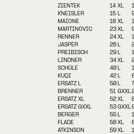
ZIENTEK
14
XL
KNEISLER
15
L
MAIONE
18
XL
MARTINOVIC
23
XL
RENNER
24
XL
JASPER
26
L
PREIBISCH
29
L
LINDNER
34
XL
SCHÜLE
40
L
KUQI
42
L
ERSATZ L
50
L
BRENNER
51
GXXL
ERSATZ XL
52
XL
ERSATZ GXXL
53
GXXL
BERGER
55
L
FLADE
58
XL
ATKINSON
59
XL