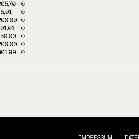
205,70
€
75,01
€
200,00
€
101,01
€
150,00
€
200,00
€
301,99
€
IMPRESSUM
DATE