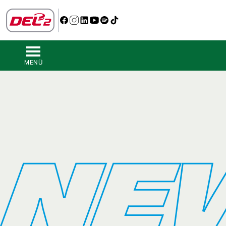
MENÜ
NE