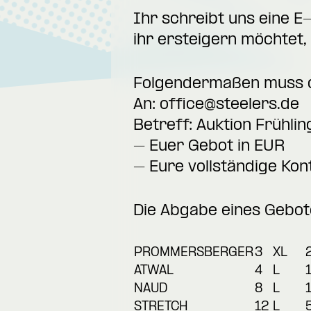
Ihr schreibt uns eine E
ihr ersteigern möchtet, 
Folgendermaßen muss di
An:
office@steelers.de
Betreff: Auktion Frühli
– Euer Gebot in EUR
– Eure vollständige Kon
Die Abgabe eines Gebote
PROMMERSBERGER
3
XL
ATWAL
4
L
NAUD
8
L
STRETCH
12
L