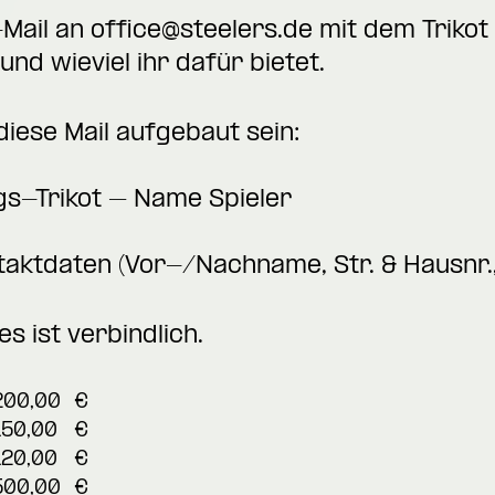
-Mail an
office@steelers.de
mit dem Trikot 
und wieviel ihr dafür bietet.
ese Mail aufgebaut sein:
ngs-Trikot – Name Spieler
taktdaten (Vor-/Nachname, Str. & Hausnr., 
s ist verbindlich.
200,00
€
150,00
€
120,00
€
500,00
€