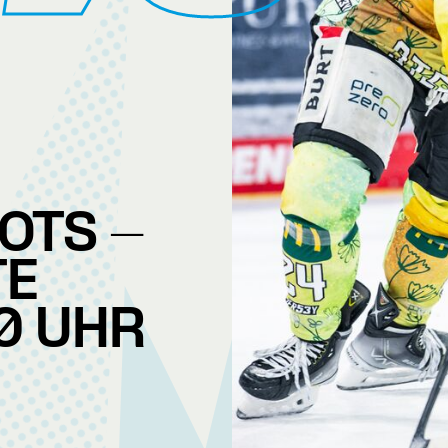
OTS -
TE
0 UHR