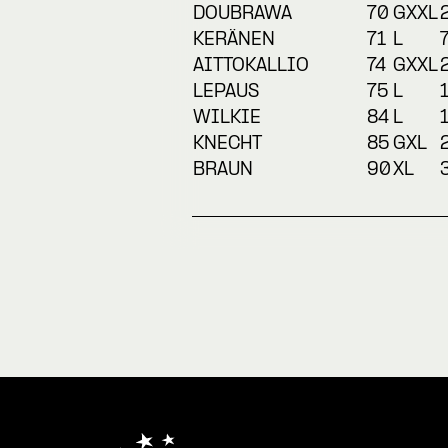
DOUBRAWA
70
GXXL
KERÄNEN
71
L
AITTOKALLIO
74
GXXL
LEPAUS
75
L
WILKIE
84
L
KNECHT
85
GXL
BRAUN
90
XL