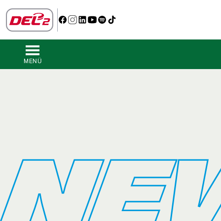
MENÜ
NE