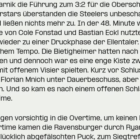
arnik die Führung zum 3:2 für die Obersc
rstars überstanden die Steelers unbesch
ließen nichts mehr zu. In der 48. Minute
ge von Cole Fonstad und Bastian Eckl nutzt
wieder zu einer Druckphase der Ellentale
hohem Tempo. Die Bietigheimer hatten nach
en und dennoch war es eine enge Kiste z
it offenem Visier spielten. Kurz vor Schl
 Florian Mnich unter Dauerbeschuss, aber 
 Und so kam es nach einem offenen Schl
ime.
en vorsichtig in die Overtime, um keinen
ertime kamen die Ravensburger durch Rya
glücklich abgefälschten Puck, zum Siegtref