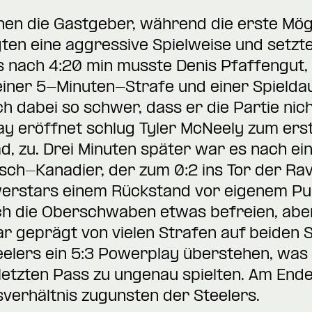
en die Gastgeber, während die erste Mögl
gten eine aggressive Spielweise und setzte
s nach 4:20 min musste Denis Pfaffengut,
einer 5-Minuten-Strafe und einer Spieldau
ch dabei so schwer, dass er die Partie nic
 eröffnet schlug Tyler McNeely zum erst
d, zu. Drei Minuten später war es nach ei
sch-Kanadier, der zum 0:2 ins Tor der Ra
erstars einem Rückstand vor eigenem Pub
ch die Oberschwaben etwas befreien, aber 
war geprägt von vielen Strafen auf beiden 
elers ein 5:3 Powerplay überstehen, was 
letzten Pass zu ungenau spielten. Am Ende
sverhältnis zugunsten der Steelers.