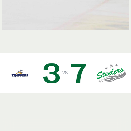
3
7
vs.