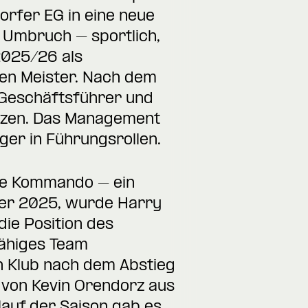
orfer EG in eine neue
n Umbruch – sportlich,
2025/26 als
hen Meister. Nach dem
 Geschäftsführer und
etzen. Das Management
ger in Führungsrollen.
he Kommando – ein
ber 2025, wurde Harry
ie Position des
fähiges Team
n Klub nach dem Abstieg
 von Kevin Orendorz aus
lauf der Saison gab es