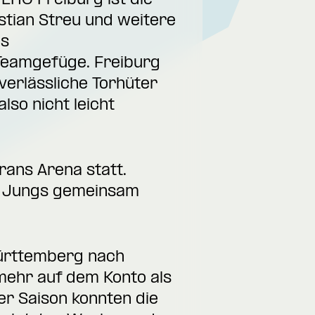
 EHC Freiburg ist die
stian Streu und weitere
es
 Teamgefüge. Freiburg
erlässliche Torhüter
so nicht leicht
rans Arena statt.
e Jungs gemeinsam
Württemberg nach
mehr auf dem Konto als
ser Saison konnten die