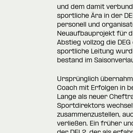
und dem damit verbunde
sportliche Ära in der D
personell und organisat
Neuaufbauprojekt für d
Abstieg vollzog die DE
sportliche Leitung wur
bestand im Saisonverla
Ursprünglich übernahm 
Coach mit Erfolgen in 
Lange als neuer Cheftr
Sportdirektors wechsel
zusammenzustellen, auc
verließen. Ein früher 
der DEL2, der als erfah