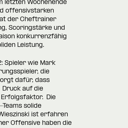
am letzten Wochenende
d offensivstarken
at der Cheftrainer
ng, Scoringstärke und
aison konkurrenzfähig
oliden Leistung.
: Spieler wie Mark
ungsspieler, die
sorgt dafür, dass
 Druck auf die
Erfolgsfaktor. Die
2-Teams solide
ieszinski ist erfahren
her Offensive haben die