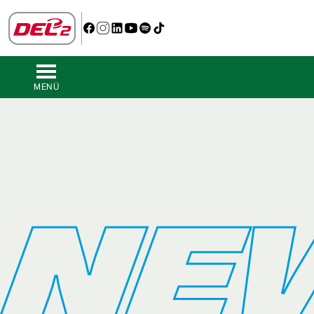
MENÜ
NE