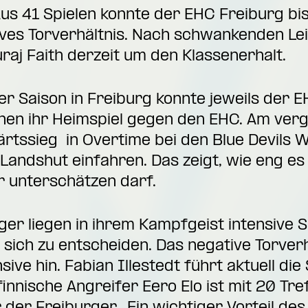
 Aus 41 Spielen konnte der EHC Freiburg b
tives Torverhältnis. Nach schwankenden L
aj Faith derzeit um den Klassenerhalt.
er Saison in Freiburg konnte jeweils der 
nnen ihr Heimspiel gegen den EHC. Am v
rtssieg in Overtime bei den Blue Devils 
andshut einfahren. Das zeigt, wie eng es
 unterschätzen darf.
er liegen in ihrem Kampfgeist intensive Sp
sich zu entscheiden. Das negative Torverh
nsive hin. Fabian Illestedt führt aktuell d
innische Angreifer Eero Elo ist mit 20 Tre