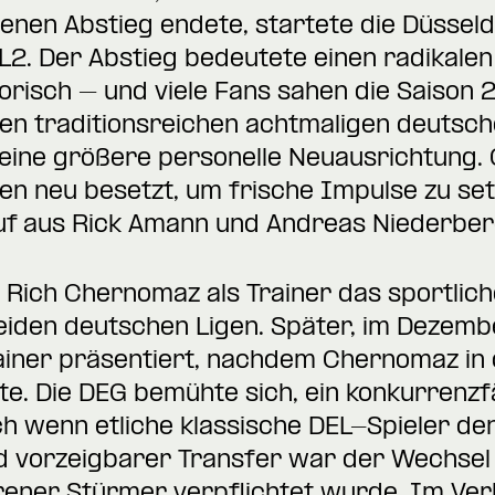
nen Abstieg endete, startete die Düsseld
EL2. Der Abstieg bedeutete einen radikale
orisch – und viele Fans sahen die Saison 
en traditionsreichen achtmaligen deutsc
G eine größere personelle Neuausrichtung.
den neu besetzt, um frische Impulse zu s
uf aus Rick Amann und Andreas Niederber
Rich Chernomaz als Trainer das sportlic
beiden deutschen Ligen. Später, im Dezem
ainer präsentiert, nachdem Chernomaz in d
te. Die DEG bemühte sich, ein konkurrenz
h wenn etliche klassische DEL-Spieler de
und vorzeigbarer Transfer war der Wechsel
rener Stürmer verpflichtet wurde. Im Ver