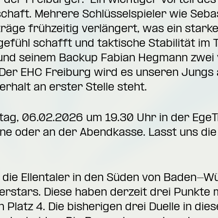
 der Freiburger. Ein wichtiger Vorteil des
schaft. Mehrere Schlüsselspieler wie Seba
räge frühzeitig verlängert, was ein stark
fühl schafft und taktische Stabilität im
 und seinem Backup Fabian Hegmann zwei v
er EHC Freiburg wird es unseren Jungs al
rhalt an erster Stelle steht.
itag, 06.02.2026 um 19.30 Uhr in der EgeT
ine
oder an der Abendkasse. Lasst uns di
 die Ellentaler in den Süden von Baden-
rstars. Diese haben derzeit drei Punkte 
 Platz 4. Die bisherigen drei Duelle in die