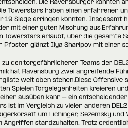
entscheiden. Die Ravensburger konnten 
Die Towerstars haben einen erfahrenen un
r 19 Siege erringen konnten. Insgesamt h
der mit einer guten Mischung aus Erfahru
en Towerstars erlaubt, über die gesamte S
n Pfosten glänzt Ilya Sharipov mit einer s
 zu den torgefährlicheren Teams der DEL2
nik hat Ravensburg zwei angreifende Führ
ngliste weit oben stehen.Diese Offensive 
en Spielen Torgelegenheiten kreieren und
eihen ausüben kann – ein entscheidender 
s ist im Vergleich zu vielen anderen DEL
idigerkorsett um Eichinger, Sezemsky und W
Angriffen standzuhalten. Trotz ordentlic