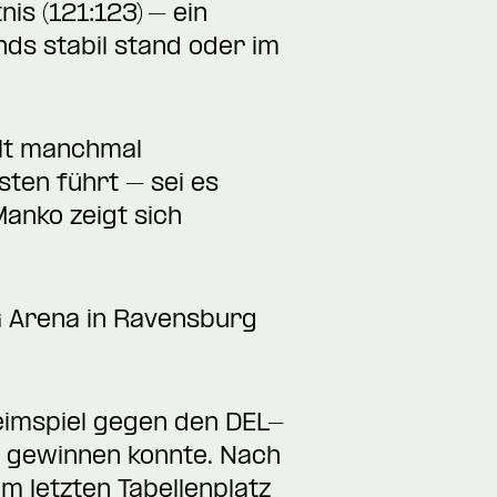
is (121:123) – ein
nds stabil stand oder im
hlt manchmal
sten führt – sei es
anko zeigt sich
G Arena in Ravensburg
eimspiel gegen den DEL-
e gewinnen konnte. Nach
 letzten Tabellenplatz