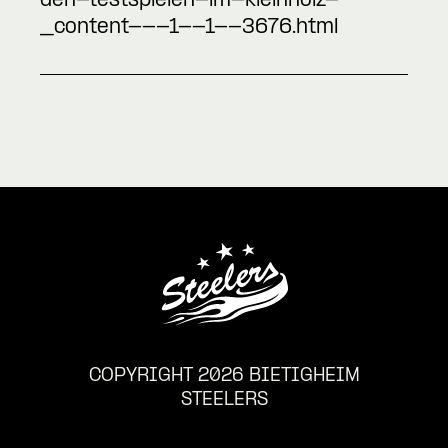
den-testspielen-im-kleinholz-
_content---1--1--3676.html
COPYRIGHT 2026 BIETIGHEIM
STEELERS