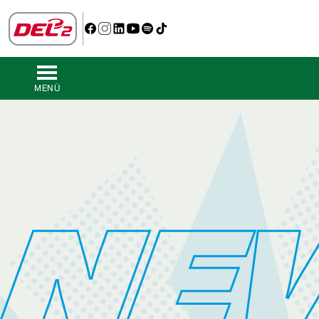
MENÜ
NE