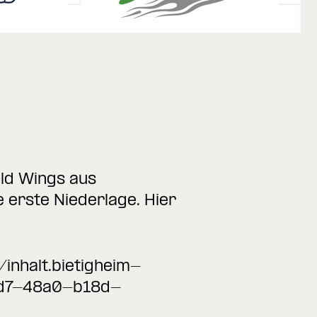
ld Wings aus
 erste Niederlage. Hier
inhalt.bietigheim-
d4d7-48a0-b18d-