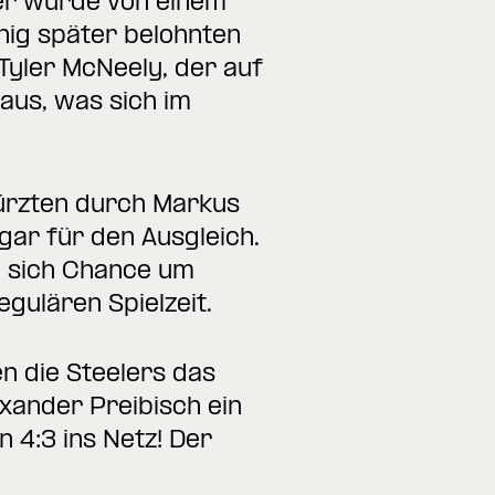
uer wurde von einem
nig später belohnten
Tyler McNeely, der auf
 aus, was sich im
kürzten durch Markus
gar für den Ausgleich.
n sich Chance um
gulären Spielzeit.
en die Steelers das
exander Preibisch ein
4:3 ins Netz! Der