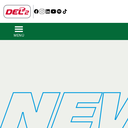
MENÜ
NE