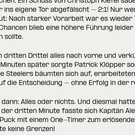
chen: Ein Schuss von Christoph Kiefersa
ins eigene Tor abgefälscht – 2:1! Nur we
t: Nach starker Vorarbeit war es wieder 
r Chancen blieb eine höhere Führung leider
 sollte.
 dritten Drittel alles nach vorne und ver
i Minuten später sorgte Patrick Klöpper so
ie Steelers bäumten sich auf, erarbeitete
 die Entscheidung – ohne Erfolg in der re
 dann: Alles oder nichts. Und diesmal hatt
n der dritten Minute fasste sich Kapitän Al
Puck mit einem One-Timer zum erlösenden 
te keine Grenzen!