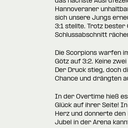
das nächste Ausrufezei
Hannoveraner unhaltbar 
sich unsere Jungs erneu
3:1 stellte. Trotz beste
Schlussabschnitt rächen
Die Scorpions warfen im
Götz auf 3:2. Keine zwe
Der Druck stieg, doch d
Chance und drängten auf
In der Overtime hieß es
Glück auf ihrer Seite! I
Herz und donnerte den 
Jubel in der Arena kann