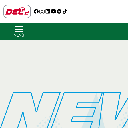
MENÜ
NE