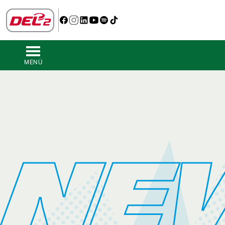
MENÜ
NE