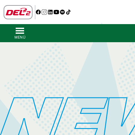
MENÜ
NE