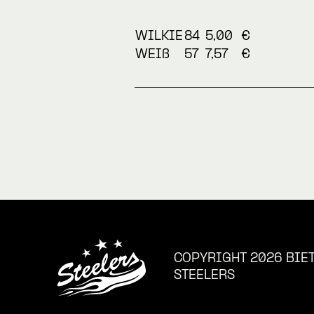
WILKIE
84
5,00
€
WEIß
57
7,57
€
COPYRIGHT 2026 BIE
STEELERS