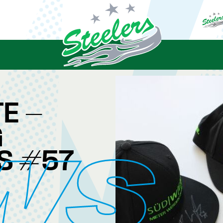
E -
G
WS
S #57