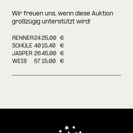
Wir freuen uns, wenn diese Auktion
großzügig unterstützt wird!
RENNER
24
25,00
€
SCHÜLE
40
15,40
€
JASPER
26
45,00
€
WEIß
57
15,00
€