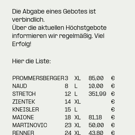
Die Abgabe eines Gebotes ist
verbindlich.
Über die aktuellen Höchstgebote
informieren wir regelmäßig. Viel
Erfolg!
Hier die Liste:
PROMMERSBERGER
3
XL
85,00
€
NAUD
8
L
10,00
€
STRETCH
12
L
351,99
€
ZIENTEK
14
XL
€
KNEISLER
15
L
€
MAIONE
18
XL
81,18
€
MARTINOVIC
23
XL
50,00
€
RENNER
24
XL
43,80
€