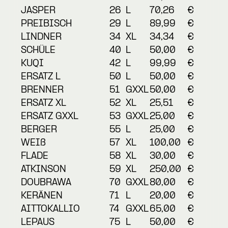
JASPER
26
L
70,26
€
PREIBISCH
29
L
89,99
€
LINDNER
34
XL
34,34
€
SCHÜLE
40
L
50,00
€
KUQI
42
L
99,99
€
ERSATZ L
50
L
50,00
€
BRENNER
51
GXXL
50,00
€
ERSATZ XL
52
XL
25,51
€
ERSATZ GXXL
53
GXXL
25,00
€
BERGER
55
L
25,00
€
WEIß
57
XL
100,00
€
FLADE
58
XL
30,00
€
ATKINSON
59
XL
250,00
€
DOUBRAWA
70
GXXL
80,00
€
KERÄNEN
71
L
20,00
€
AITTOKALLIO
74
GXXL
65,00
€
LEPAUS
75
L
50,00
€