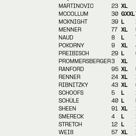
MARTINOVIC
23
XL
MCCOLLUM
30
GXXL
MCKNIGHT
39
L
MENNER
77
XL
NAUD
8
L
POKORNY
9
XL
PREIBISCH
29
L
PROMMERSBERGER
3
XL
RANFORD
95
XL
RENNER
24
XL
RIBNITZKY
43
XL
SCHOOFS
5
L
SCHÜLE
40
L
SHEEN
91
XL
SMERECK
4
L
STRETCH
12
L
WEIß
57
XL