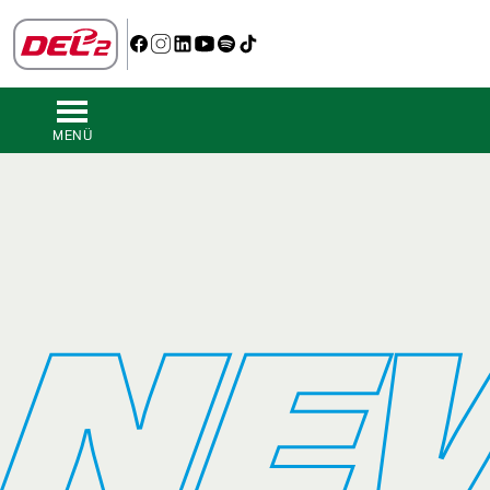
MENÜ
NE