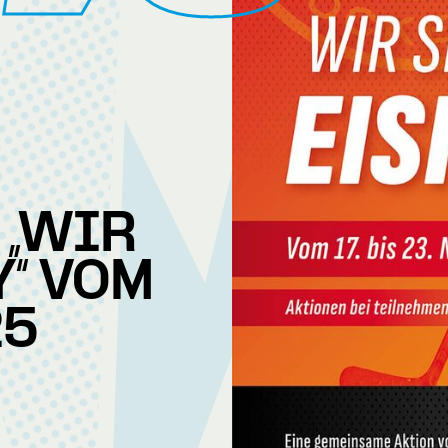
 „WIR
“ VOM
25