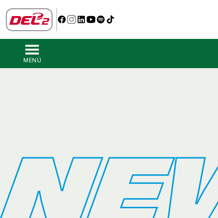
MENÜ
NE