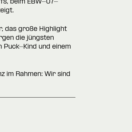
pfs, beim EBW-U7-
eigt.
 das große Highlight
rgen die jüngsten
m Puck-Kind und einem
nz im Rahmen: Wir sind